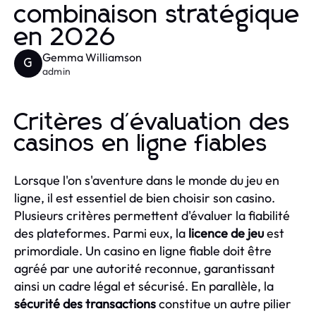
combinaison stratégique
en 2026
Gemma Williamson
G
admin
Critères d'évaluation des
casinos en ligne fiables
Lorsque l'on s'aventure dans le monde du jeu en
ligne, il est essentiel de bien choisir son casino.
Plusieurs critères permettent d'évaluer la fiabilité
des plateformes. Parmi eux, la
licence de jeu
est
primordiale. Un casino en ligne fiable doit être
agréé par une autorité reconnue, garantissant
ainsi un cadre légal et sécurisé. En parallèle, la
sécurité des transactions
constitue un autre pilier