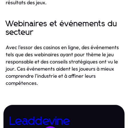
résultats des jeux.
Webinaires et événements du
secteur
Avec l'essor des casinos en ligne, des événements
tels que des webinaires ayant pour thème le jeu
responsable et des conseils stratégiques ont vu le
jour. Ces événements aident les joueurs à mieux
comprendre l'industrie et à affiner leurs
compétences.
Leaddevine