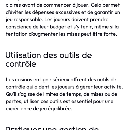
claires avant de commencer à jouer. Cela permet
d'éviter les dépenses excessives et de garantir un
jeu responsable. Les joueurs doivent prendre
conscience de leur budget et s’y tenir, même si la
tentation d’augmenter les mises peut être forte.
Utilisation des outils de
contrôle
Les casinos en ligne sérieux offrent des outils de
contrôle qui aident les joueurs à gérer leur activité.
Qu'il s'agisse de limites de temps, de mises ou de
pertes, utiliser ces outils est essentiel pour une
expérience de jeu équilibrée.