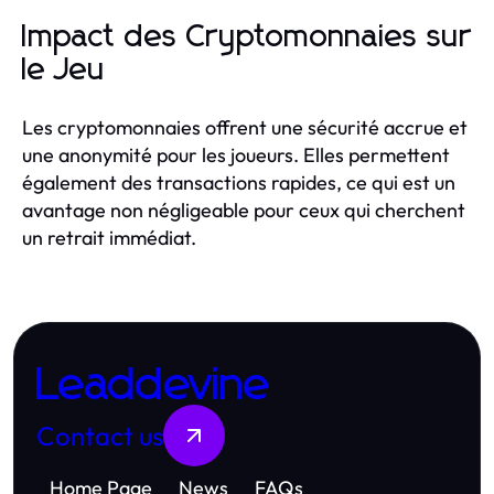
Impact des Cryptomonnaies sur
le Jeu
Les cryptomonnaies offrent une sécurité accrue et
une anonymité pour les joueurs. Elles permettent
également des transactions rapides, ce qui est un
avantage non négligeable pour ceux qui cherchent
un retrait immédiat.
Leaddevine
Contact us
Home Page
News
FAQs