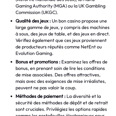
Gaming Authority (MGA) ou la UK Gambling
Commission (UKGC).
Qualité des jeux :
Un bon casino propose une
large gamme de jeux, y compris des machines
à sous, des jeux de table, et des jeux en direct.
Vérifiez également que ces jeux proviennent
de producteurs réputés comme NetEnt ou
Evolution Gaming.
Bonus et promotions :
Examinez les offres de
bonus, en prenant soin de lire les conditions
de mise associées. Des offres attractives,
mais avec des exigences de mise irréalistes,
peuvent ne pas valoir le coup.
Méthodes de paiement :
La diversité et la
sécurité des méthodes de dépôt et de retrait
sont cruciales. Privilégiez les options rapides
comme les portefeuilles électroniques pour