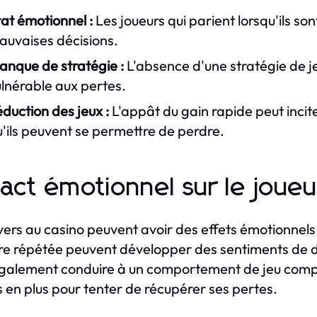
at émotionnel :
Les joueurs qui parient lorsqu'ils so
auvaises décisions.
anque de stratégie :
L'absence d'une stratégie de jeu
lnérable aux pertes.
duction des jeux :
L'appât du gain rapide peut incit
'ils peuvent se permettre de perdre.
act émotionnel sur le joueu
vers au casino peuvent avoir des effets émotionnels
e répétée peuvent développer des sentiments de dés
galement conduire à un comportement de jeu compuls
s en plus pour tenter de récupérer ses pertes.