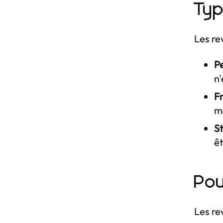
Typ
Les re
Pe
n
Fr
mê
St
êt
Pou
Les re