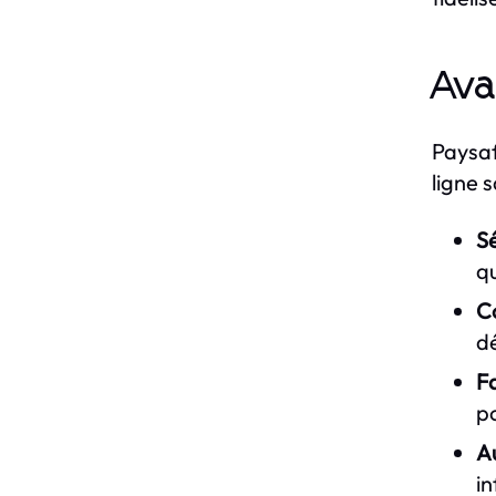
Ava
Paysaf
ligne 
Sé
qu
C
dé
Fa
po
Au
in