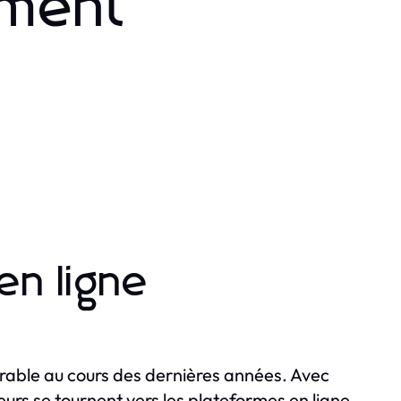
ement
en ligne
rable au cours des dernières années. Avec
eurs se tournent vers les plateformes en ligne