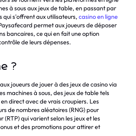
nes à sous aux jeux de table, en passant par
qui s'offrent aux utilisateurs,
casino en ligne
é. Paysafecard permet aux joueurs de déposer
ns bancaires, ce qui en fait une option
e contrôle de leurs dépenses.
ne ?
aux joueurs de jouer à des jeux de casino via
des machines à sous, des jeux de table tels
o en direct avec de vrais croupiers. Les
eurs de nombres aléatoires (RNG) pour
 (RTP) qui varient selon les jeux et les
bonus et des promotions pour attirer et