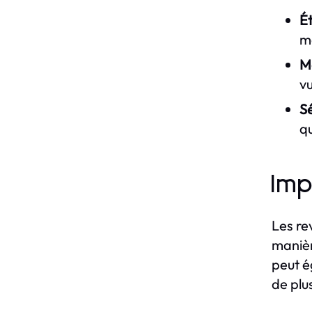
Ét
m
M
vu
Sé
qu
Imp
Les re
manièr
peut é
de plu