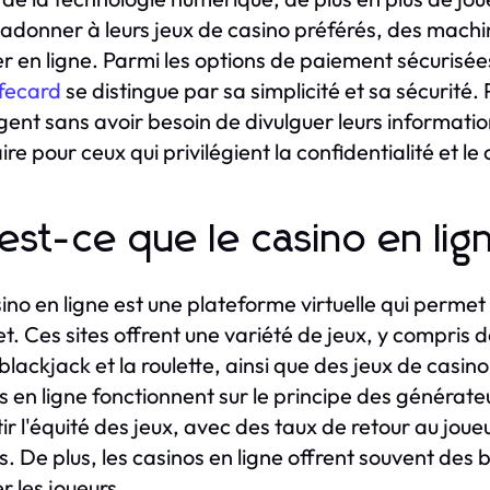
'adonner à leurs jeux de casino préférés, des machi
er en ligne. Parmi les options de paiement sécurisées 
fecard
se distingue par sa simplicité et sa sécurit
rgent sans avoir besoin de divulguer leurs informatio
ire pour ceux qui privilégient la confidentialité et l
est-ce que le casino en lig
ino en ligne est une plateforme virtuelle qui permet 
et. Ces sites offrent une variété de jeux, y compris 
 blackjack et la roulette, ainsi que des jeux de casin
s en ligne fonctionnent sur le principe des générat
r l'équité des jeux, avec des taux de retour au joueur
s. De plus, les casinos en ligne offrent souvent des 
er les joueurs.