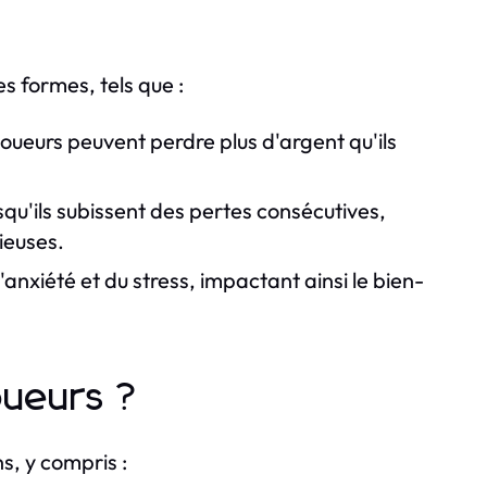
s formes, tels que :
 joueurs peuvent perdre plus d'argent qu'ils
squ'ils subissent des pertes consécutives,
ieuses.
anxiété et du stress, impactant ainsi le bien-
oueurs ?
s, y compris :