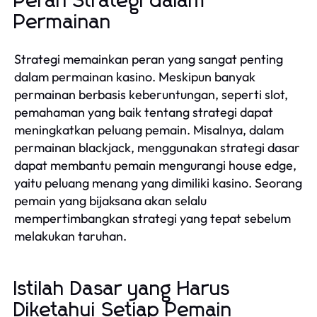
Peran Strategi dalam
Permainan
Strategi memainkan peran yang sangat penting
dalam permainan kasino. Meskipun banyak
permainan berbasis keberuntungan, seperti slot,
pemahaman yang baik tentang strategi dapat
meningkatkan peluang pemain. Misalnya, dalam
permainan blackjack, menggunakan strategi dasar
dapat membantu pemain mengurangi house edge,
yaitu peluang menang yang dimiliki kasino. Seorang
pemain yang bijaksana akan selalu
mempertimbangkan strategi yang tepat sebelum
melakukan taruhan.
Istilah Dasar yang Harus
Diketahui Setiap Pemain