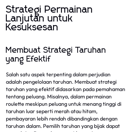
Strategi Permainan
Lanjutan untuk
Kesuksesan
Membuat Strategi Taruhan
yang Efektif
Salah satu aspek terpenting dalam perjudian
adalah pengelolaan taruhan. Membuat strategi
taruhan yang efektif didasarkan pada pemahaman
tentang peluang. Misalnya, dalam permainan
roulette meskipun peluang untuk menang tinggi di
taruhan luar seperti merah atau hitam,
pembayaran lebih rendah dibandingkan dengan
taruhan dalam. Pemilih taruhan yang bijak dapat