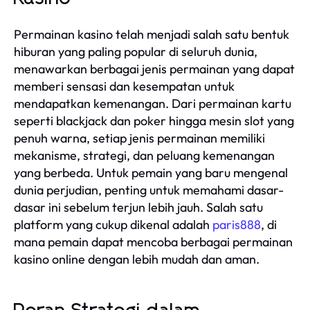
Permainan kasino telah menjadi salah satu bentuk
hiburan yang paling popular di seluruh dunia,
menawarkan berbagai jenis permainan yang dapat
memberi sensasi dan kesempatan untuk
mendapatkan kemenangan. Dari permainan kartu
seperti blackjack dan poker hingga mesin slot yang
penuh warna, setiap jenis permainan memiliki
mekanisme, strategi, dan peluang kemenangan
yang berbeda. Untuk pemain yang baru mengenal
dunia perjudian, penting untuk memahami dasar-
dasar ini sebelum terjun lebih jauh. Salah satu
platform yang cukup dikenal adalah
paris888
, di
mana pemain dapat mencoba berbagai permainan
kasino online dengan lebih mudah dan aman.