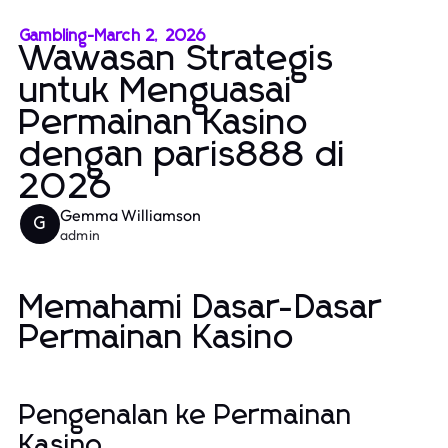
Gambling
-
March 2, 2026
Wawasan Strategis
untuk Menguasai
Permainan Kasino
dengan paris888 di
2026
Gemma Williamson
G
admin
Memahami Dasar-Dasar
Permainan Kasino
Pengenalan ke Permainan
Kasino