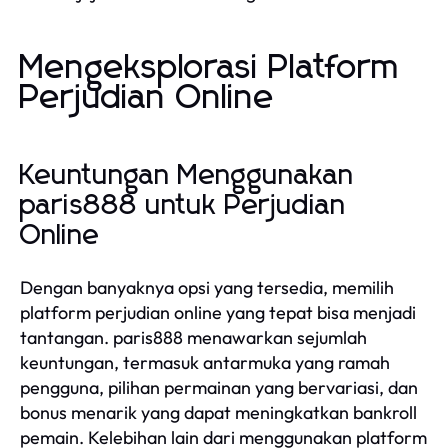
Mengeksplorasi Platform
Perjudian Online
Keuntungan Menggunakan
paris888 untuk Perjudian
Online
Dengan banyaknya opsi yang tersedia, memilih
platform perjudian online yang tepat bisa menjadi
tantangan. paris888 menawarkan sejumlah
keuntungan, termasuk antarmuka yang ramah
pengguna, pilihan permainan yang bervariasi, dan
bonus menarik yang dapat meningkatkan bankroll
pemain. Kelebihan lain dari menggunakan platform