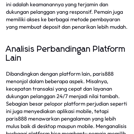
ini adalah keamanannya yang terjamin dan
dukungan pelanggan yang responsif. Pemain juga
memiliki akses ke berbagai metode pembayaran
yang membuat deposit dan penarikan lebih mudah.
Analisis Perbandingan Platform
Lain
Dibandingkan dengan platform lain, paris888
menonjol dalam beberapa aspek. Misalnya,
kecepatan transaksi yang cepat dan layanan
dukungan pelanggan 24/7 menjadi nilai tambah.
Sebagian besar pelopor platform perjudian seperti
ini juga menyediakan aplikasi mobile, tetapi
paris888 menawarkan pengalaman yang lebih
mulus baik di desktop maupun mobile. Menganalisis
berbagai platform bisa membantu pemain memilih