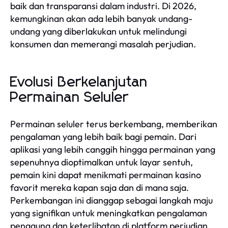
baik dan transparansi dalam industri. Di 2026,
kemungkinan akan ada lebih banyak undang-
undang yang diberlakukan untuk melindungi
konsumen dan memerangi masalah perjudian.
Evolusi Berkelanjutan
Permainan Seluler
Permainan seluler terus berkembang, memberikan
pengalaman yang lebih baik bagi pemain. Dari
aplikasi yang lebih canggih hingga permainan yang
sepenuhnya dioptimalkan untuk layar sentuh,
pemain kini dapat menikmati permainan kasino
favorit mereka kapan saja dan di mana saja.
Perkembangan ini dianggap sebagai langkah maju
yang signifikan untuk meningkatkan pengalaman
pengguna dan keterlibatan di platform perjudian