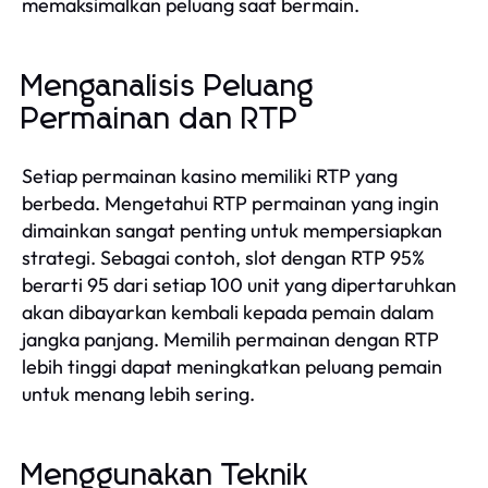
memaksimalkan peluang saat bermain.
Menganalisis Peluang
Permainan dan RTP
Setiap permainan kasino memiliki RTP yang
berbeda. Mengetahui RTP permainan yang ingin
dimainkan sangat penting untuk mempersiapkan
strategi. Sebagai contoh, slot dengan RTP 95%
berarti 95 dari setiap 100 unit yang dipertaruhkan
akan dibayarkan kembali kepada pemain dalam
jangka panjang. Memilih permainan dengan RTP
lebih tinggi dapat meningkatkan peluang pemain
untuk menang lebih sering.
Menggunakan Teknik