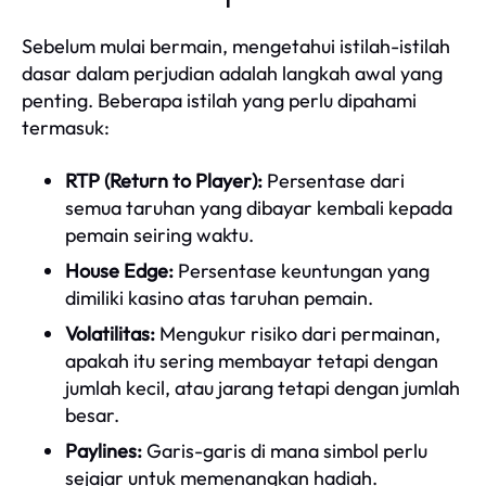
Sebelum mulai bermain, mengetahui istilah-istilah
dasar dalam perjudian adalah langkah awal yang
penting. Beberapa istilah yang perlu dipahami
termasuk:
RTP (Return to Player):
Persentase dari
semua taruhan yang dibayar kembali kepada
pemain seiring waktu.
House Edge:
Persentase keuntungan yang
dimiliki kasino atas taruhan pemain.
Volatilitas:
Mengukur risiko dari permainan,
apakah itu sering membayar tetapi dengan
jumlah kecil, atau jarang tetapi dengan jumlah
besar.
Paylines:
Garis-garis di mana simbol perlu
sejajar untuk memenangkan hadiah.