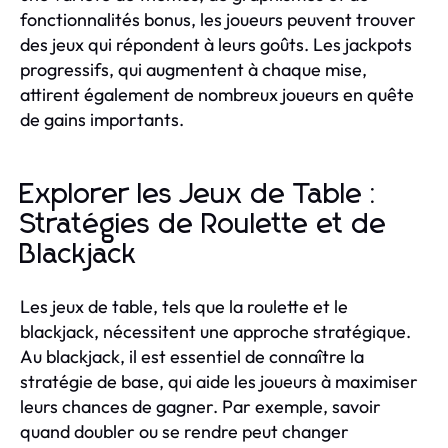
fonctionnalités bonus, les joueurs peuvent trouver
des jeux qui répondent à leurs goûts. Les jackpots
progressifs, qui augmentent à chaque mise,
attirent également de nombreux joueurs en quête
de gains importants.
Explorer les Jeux de Table :
Stratégies de Roulette et de
Blackjack
Les jeux de table, tels que la roulette et le
blackjack, nécessitent une approche stratégique.
Au blackjack, il est essentiel de connaître la
stratégie de base, qui aide les joueurs à maximiser
leurs chances de gagner. Par exemple, savoir
quand doubler ou se rendre peut changer