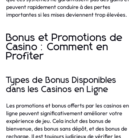
peuvent rapidement conduire à des pertes
importantes si les mises deviennent trop élevées.
Bonus et Promotions de
Casino : Comment en
Profiter
Types de Bonus Disponibles
dans les Casinos en Ligne
Les promotions et bonus offerts par les casinos en
ligne peuvent significativement améliorer votre
expérience de jeu. Cela inclut des bonus de
bienvenue, des bonus sans dépôt, et des bonus de
recharge. Il est toujours judicieux de vérifier les