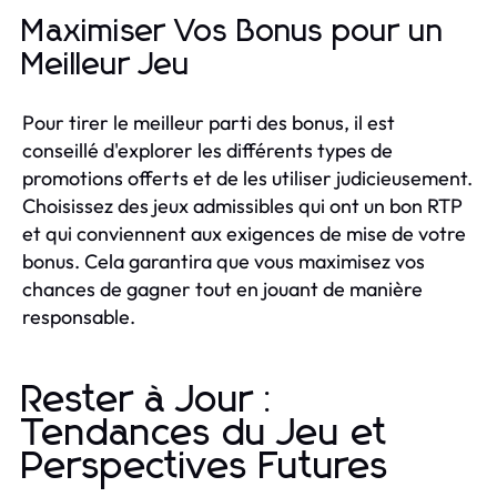
Maximiser Vos Bonus pour un
Meilleur Jeu
Pour tirer le meilleur parti des bonus, il est
conseillé d'explorer les différents types de
promotions offerts et de les utiliser judicieusement.
Choisissez des jeux admissibles qui ont un bon RTP
et qui conviennent aux exigences de mise de votre
bonus. Cela garantira que vous maximisez vos
chances de gagner tout en jouant de manière
responsable.
Rester à Jour :
Tendances du Jeu et
Perspectives Futures