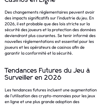
Des changements réglementaires peuvent avoir
des impacts significatifs sur l'industrie du jeu. En
2026, il est probable que des lois stricte sur la
sécurité des joueurs et la protection des données
deviendront plus courantes. Se tenir informé des
nouvelles réglementations est essentiel pour les
joueurs et les opérateurs de casinos afin de
garantir la conformité et la sécurité.
Tendances Futures du Jeu à
Surveiller en 2026
Les tendances futures incluent une augmentation
de l'utilisation des crypto-monnaies pour les jeux
en ligne et une plus grande adoption des