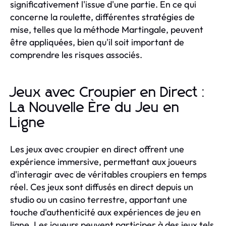
significativement l'issue d'une partie. En ce qui
concerne la roulette, différentes stratégies de
mise, telles que la méthode Martingale, peuvent
être appliquées, bien qu'il soit important de
comprendre les risques associés.
Jeux avec Croupier en Direct :
La Nouvelle Ère du Jeu en
Ligne
Les jeux avec croupier en direct offrent une
expérience immersive, permettant aux joueurs
d'interagir avec de véritables croupiers en temps
réel. Ces jeux sont diffusés en direct depuis un
studio ou un casino terrestre, apportant une
touche d'authenticité aux expériences de jeu en
ligne. Les joueurs peuvent participer à des jeux tels