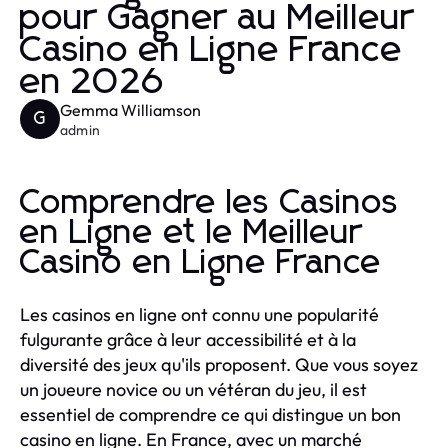
pour Gagner au Meilleur
Casino en Ligne France
en 2026
Gemma Williamson
G
admin
Comprendre les Casinos
en Ligne et le Meilleur
Casino en Ligne France
Les casinos en ligne ont connu une popularité
fulgurante grâce à leur accessibilité et à la
diversité des jeux qu'ils proposent. Que vous soyez
un joueure novice ou un vétéran du jeu, il est
essentiel de comprendre ce qui distingue un bon
casino en ligne. En France, avec un marché