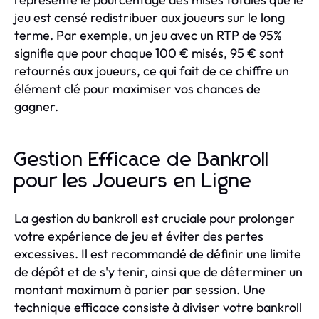
jeu est censé redistribuer aux joueurs sur le long
terme. Par exemple, un jeu avec un RTP de 95%
signifie que pour chaque 100 € misés, 95 € sont
retournés aux joueurs, ce qui fait de ce chiffre un
élément clé pour maximiser vos chances de
gagner.
Gestion Efficace de Bankroll
pour les Joueurs en Ligne
La gestion du bankroll est cruciale pour prolonger
votre expérience de jeu et éviter des pertes
excessives. Il est recommandé de définir une limite
de dépôt et de s'y tenir, ainsi que de déterminer un
montant maximum à parier par session. Une
technique efficace consiste à diviser votre bankroll