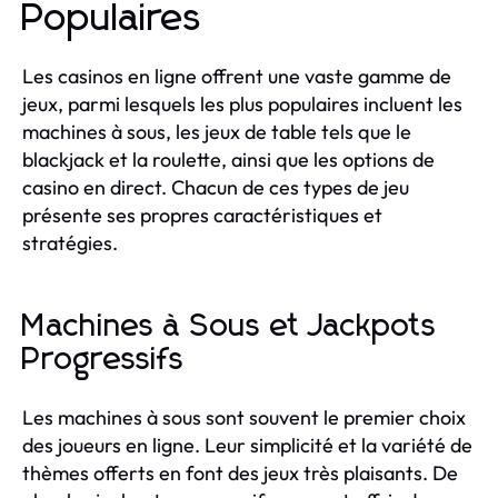
Populaires
Les casinos en ligne offrent une vaste gamme de
jeux, parmi lesquels les plus populaires incluent les
machines à sous, les jeux de table tels que le
blackjack et la roulette, ainsi que les options de
casino en direct. Chacun de ces types de jeu
présente ses propres caractéristiques et
stratégies.
Machines à Sous et Jackpots
Progressifs
Les machines à sous sont souvent le premier choix
des joueurs en ligne. Leur simplicité et la variété de
thèmes offerts en font des jeux très plaisants. De