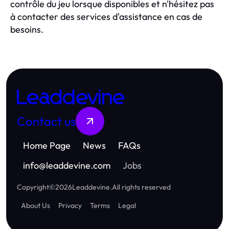
contrôle du jeu lorsque disponibles et n'hésitez pas
à contacter des services d'assistance en cas de
besoins.
Leaddevine
Contact us
Home Page
News
FAQs
info
@
leaddevine.com
Jobs
Copyright
©
2026
Leaddevine
.
All rights reserved
About Us
Privacy
Terms
Legal