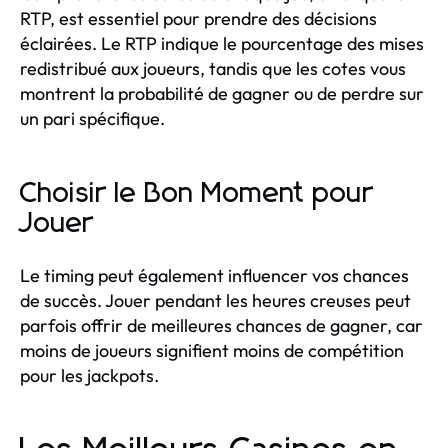
RTP, est essentiel pour prendre des décisions
éclairées. Le RTP indique le pourcentage des mises
redistribué aux joueurs, tandis que les cotes vous
montrent la probabilité de gagner ou de perdre sur
un pari spécifique.
Choisir le Bon Moment pour
Jouer
Le timing peut également influencer vos chances
de succès. Jouer pendant les heures creuses peut
parfois offrir de meilleures chances de gagner, car
moins de joueurs signifient moins de compétition
pour les jackpots.