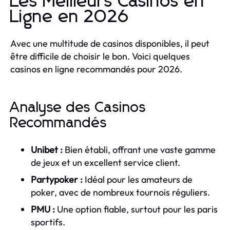
Les Meilleurs Casinos en
Ligne en 2026
Avec une multitude de casinos disponibles, il peut
être difficile de choisir le bon. Voici quelques
casinos en ligne recommandés pour 2026.
Analyse des Casinos
Recommandés
Unibet :
Bien établi, offrant une vaste gamme
de jeux et un excellent service client.
Partypoker :
Idéal pour les amateurs de
poker, avec de nombreux tournois réguliers.
PMU :
Une option fiable, surtout pour les paris
sportifs.