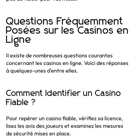
Questions Fréquemment
Posées sur les Casinos en
Ligne
Il existe de nombreuses questions courantes
concernant les casinos en ligne. Voici des réponses
à quelques-unes d'entre elles.
Comment Identifier un Casino
Fiable ?
Pour repérer un casino fiable, vérifiez sa licence,
lisez les avis des joueurs et examinez les mesures
de sécurité mises en place.