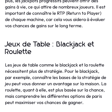
plus, les jackpots progressifs peuvent offrir des
gains à vie, ce qui attire de nombreux joueurs. Il est
important de connaître le RTP (Return to Player)
de chaque machine, car cela vous aidera à évaluer
vos chances de gains sur le long terme.
Jeux de Table : Blackjack et
Roulette
Les jeux de table comme le blackjack et la roulette
nécessitent plus de stratégie. Pour le blackjack,
par exemple, connaître les bases de la stratégie de
jeu peut vous donner un avantage sur la maison. La
roulette, quant à elle, est plus basée sur la chance,
mais comprendre les différentes options de paris
peut maximiser vos chances de gagner.