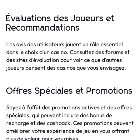
Évaluations des Joueurs et
Recommandations
Les avis des utilisateurs jouent un rôle essentiel
dans le choix d'un casino. Consultez des forums et
des sites d'évaluation pour voir ce que d'autres
joueurs pensent des casinos que vous envisagez.
Offres Spéciales et Promotions
Soyez à l'affût des promotions actives et des offres
spéciales, qui peuvent inclure des bonus de
recharge et des cashback. Ces promotions peuvent
améliorer votre expérience de jeu en vous offrant
plus de valeur pour vos mises.