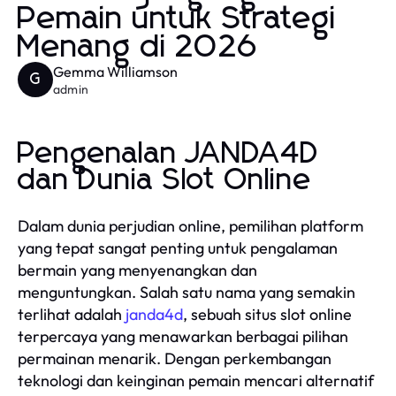
Pemain untuk Strategi
Menang di 2026
Gemma Williamson
G
admin
Pengenalan JANDA4D
dan Dunia Slot Online
Dalam dunia perjudian online, pemilihan platform
yang tepat sangat penting untuk pengalaman
bermain yang menyenangkan dan
menguntungkan. Salah satu nama yang semakin
terlihat adalah
janda4d
, sebuah situs slot online
terpercaya yang menawarkan berbagai pilihan
permainan menarik. Dengan perkembangan
teknologi dan keinginan pemain mencari alternatif