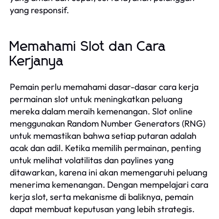
yang responsif.
Memahami Slot dan Cara
Kerjanya
Pemain perlu memahami dasar-dasar cara kerja
permainan slot untuk meningkatkan peluang
mereka dalam meraih kemenangan. Slot online
menggunakan Random Number Generators (RNG)
untuk memastikan bahwa setiap putaran adalah
acak dan adil. Ketika memilih permainan, penting
untuk melihat volatilitas dan paylines yang
ditawarkan, karena ini akan memengaruhi peluang
menerima kemenangan. Dengan mempelajari cara
kerja slot, serta mekanisme di baliknya, pemain
dapat membuat keputusan yang lebih strategis.