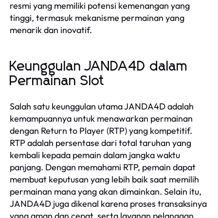
resmi yang memiliki potensi kemenangan yang
tinggi, termasuk mekanisme permainan yang
menarik dan inovatif.
Keunggulan JANDA4D dalam
Permainan Slot
Salah satu keunggulan utama JANDA4D adalah
kemampuannya untuk menawarkan permainan
dengan Return to Player (RTP) yang kompetitif.
RTP adalah persentase dari total taruhan yang
kembali kepada pemain dalam jangka waktu
panjang. Dengan memahami RTP, pemain dapat
membuat keputusan yang lebih baik saat memilih
permainan mana yang akan dimainkan. Selain itu,
JANDA4D juga dikenal karena proses transaksinya
yang aman dan cepat, serta layanan pelanggan