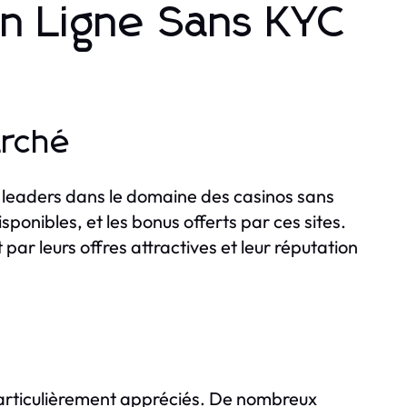
En Ligne Sans KYC
arché
leaders dans le domaine des casinos sans
sponibles, et les bonus offerts par ces sites.
ar leurs offres attractives et leur réputation
particulièrement appréciés. De nombreux