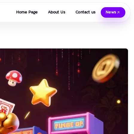
Home Page
About Us
Contact us
News