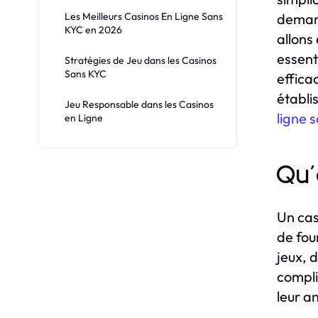
Les Meilleurs Casinos En Ligne Sans
demand
KYC en 2026
allons
essent
Stratégies de Jeu dans les Casinos
Sans KYC
effica
établi
Jeu Responsable dans les Casinos
ligne 
en Ligne
Qu'
Un cas
de fou
jeux, 
compli
leur a