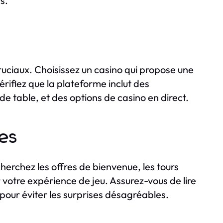
s.
 cruciaux. Choisissez un casino qui propose une
rifiez que la plateforme inclut des
de table, et des options de casino en direct.
les
herchez les offres de bienvenue, les tours
 votre expérience de jeu. Assurez-vous de lire
 pour éviter les surprises désagréables.