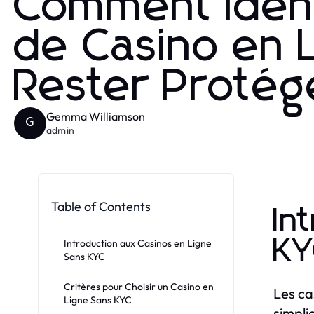
Comment Ident
de Casino en 
Rester Proté
Gemma Williamson
G
admin
Table of Contents
In
K
Introduction aux Casinos en Ligne
Sans KYC
Critères pour Choisir un Casino en
Les ca
Ligne Sans KYC
simpli