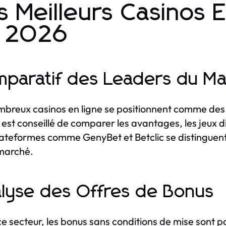
s Meilleurs Casinos 
 2026
paratif des Leaders du M
breux casinos en ligne se positionnent comme des 
l est conseillé de comparer les avantages, les jeux di
ateformes comme GenyBet et Betclic se distinguent p
 marché.
lyse des Offres de Bonus
e secteur, les bonus sans conditions de mise sont 