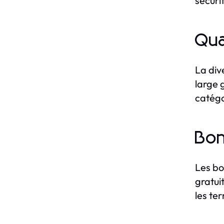
sécuri
Qua
La div
large 
catégo
Bon
Les bo
gratui
les te