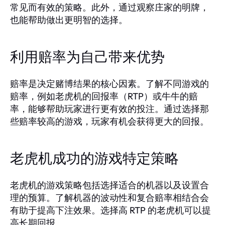
常见而有效的策略。此外，通过观察庄家的明牌，
也能帮助做出更明智的选择。
利用赔率为自己带来优势
赔率是决定赌博结果的核心因素。了解不同游戏的
赔率，例如老虎机的回报率（RTP）或牛牛的赔
率，能够帮助玩家进行更有效的投注。通过选择那
些赔率较高的游戏，玩家有机会获得更大的回报。
老虎机成功的游戏特定策略
老虎机的游戏策略包括选择适合的机器以及设置合
理的预算。了解机器的波动性和复合赔率相结合会
有助于提高下注效果。选择高 RTP 的老虎机可以提
高长期回报。