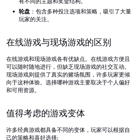
有不同的主题和奖金结构。
轮盘
：包含多种投注选项和策略，吸引了大量
玩家的关注。
在线游戏与现场游戏的区别
在线游戏和现场游戏各有优缺点。在线游戏方便且
可以随时随地进行，但缺乏现场游戏的社交互动。
现场游戏则提供了真实的赌场氛围，许多玩家更倾
向于这种体验。选择哪种游戏主要取决于个人偏好
和可用资源。
值得考虑的游戏变体
许多经典游戏都具备不同的变体，玩家可以根据自
己的策略和喜好选择: