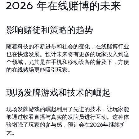
2026 年在线赌博的未来
影响赌徒和策略的趋势
随着科技的不断进步和社会的变化，在线赌博行业
也在快速发展。预计未来将有更多的玩家投入到这
个领域，尤其是在手机和移动设备的普及下，方便
的在线赌场更能吸引玩家。
现场发牌游戏和技术的崛起
现场发牌游戏的崛起利用了先进的技术，让玩家能
够通过收看直播与真实的发牌员进行互动。这种体
验增强了玩家的参与感，预计会在2026年继续扩
大。