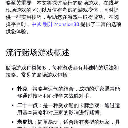
略至关重要。本文将探讨流行的赌场游戏、在线与
现场游戏的区别以及值得考虑的游戏变体，同时提
供一些实用技巧，帮助您在游戏中取得成功。在选
择平台时，
中國 明升 Mansion88
提供了丰富的选项
供您体验。
流行赌场游戏概述
赌场游戏种类繁多，每种游戏都有其独特的玩法和
策略。常见的赌场游戏包括：
扑克
：策略与运气的结合，成功的玩家通常能
够通过技巧和心理学来战胜对手。
二十一点
：是一种受欢迎的卡牌游戏，通过运
用基本策略和对庄家的影响进行赌博。
老虎机
：简单易玩，适合所有类型的玩家，具