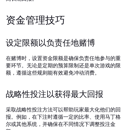
资金管理技巧
设定限额以负责任地赌博
在赌博时，设置资金限额是确保负责任地参与的重
要环节。无论是定期的预算限制还是单次游戏的限
额，遵循这些规则能有效避免冲动消费。
战略性投注以获得最大回报
采取战略性投注方法可以帮助玩家最大化他们的回
报。例如，在下注时遵循一定的比率、使用马丁格
尔或其他系统，并确保在不同情况下调整投注金