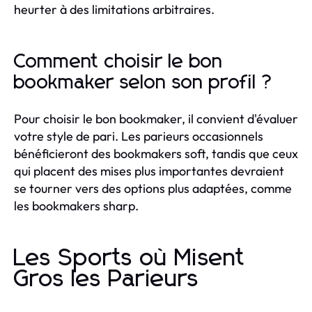
heurter à des limitations arbitraires.
Comment choisir le bon
bookmaker selon son profil ?
Pour choisir le bon bookmaker, il convient d'évaluer
votre style de pari. Les parieurs occasionnels
bénéficieront des bookmakers soft, tandis que ceux
qui placent des mises plus importantes devraient
se tourner vers des options plus adaptées, comme
les bookmakers sharp.
Les Sports où Misent
Gros les Parieurs