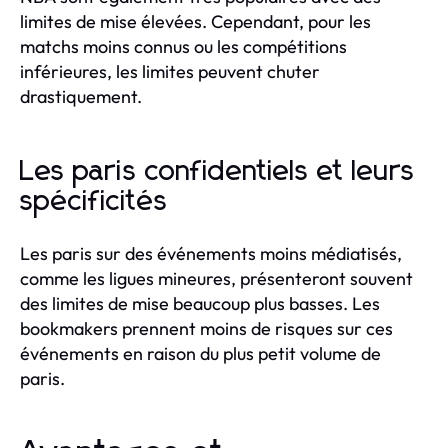
limites de mise élevées. Cependant, pour les
matchs moins connus ou les compétitions
inférieures, les limites peuvent chuter
drastiquement.
Les paris confidentiels et leurs
spécificités
Les paris sur des événements moins médiatisés,
comme les ligues mineures, présenteront souvent
des limites de mise beaucoup plus basses. Les
bookmakers prennent moins de risques sur ces
événements en raison du plus petit volume de
paris.