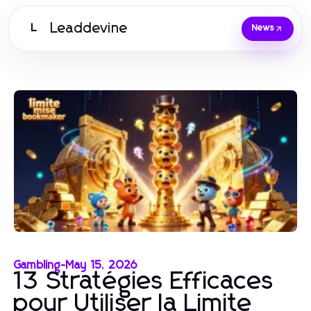
Leaddevine
L
News
Gambling
-
May 15, 2026
13 Stratégies Efficaces
pour Utiliser la Limite