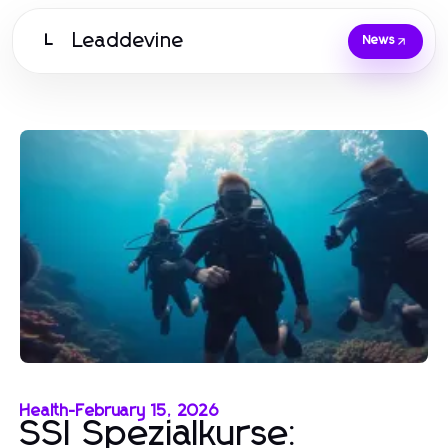
Leaddevine
L
News
Health
-
February 15, 2026
SSI Spezialkurse: