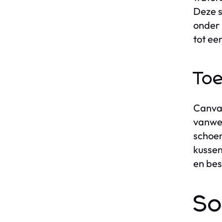
Deze s
onder 
tot ee
Toe
Canvas
vanweg
schoen
kussen
en bes
So