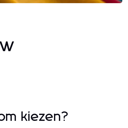
uw
rom kiezen?