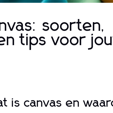
nvas: soorten,
en tips voor jo
t is canvas en waa