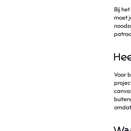
Bij he
moet j
noodza
patroo
Hee
Voor b
projec
canvas
buiten
omdat 