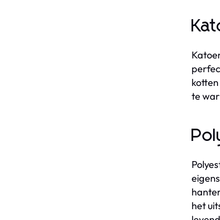
Kat
Katoen
perfec
kotten
te war
Pol
Polyes
eigens
hanter
het ui
levend