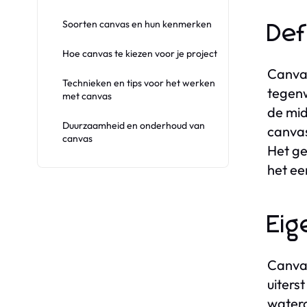
Soorten canvas en hun kenmerken
Def
Hoe canvas te kiezen voor je project
Canvas
Technieken en tips voor het werken
tegenw
met canvas
de mid
Duurzaamheid en onderhoud van
canvas
canvas
Het ge
het ee
Eig
Canvas
uiters
watera