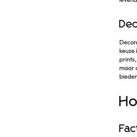
Dec
Decora
keuze 
prints
maar o
bieden
Ho
Fac